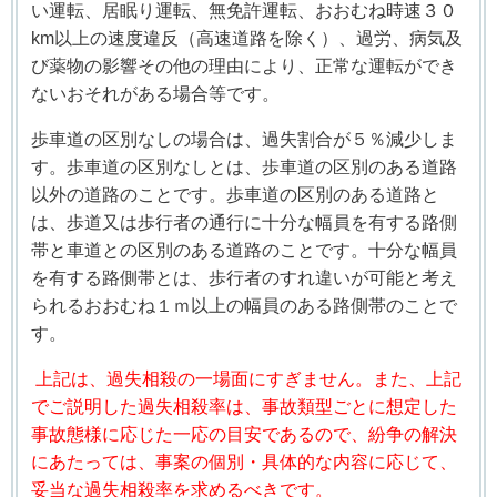
い運転、居眠り運転、無免許運転、おおむね時速３０
km
以上の速度違反（高速道路を除く）、過労、病気及
び薬物の影響その他の理由により、正常な運転ができ
ないおそれがある場合等です。
歩車道の区別なしの場合は、過失割合が５％減少しま
す。
歩車道の区別なしとは、歩車道の区別のある道路
以外の道路のことです。歩車道の区別のある道路と
は、歩道又は歩行者の通行に十分な幅員を有する路側
帯と車道との区別のある道路のことです。十分な幅員
を有する路側帯とは、歩行者のすれ違いが可能と考え
られるおおむね１ｍ以上の幅員のある路側帯のことで
す。
上記は、過失相殺の一場面にすぎません。また、上記
でご説明した過失相殺率は、事故類型ごとに想定した
事故態様に応じた一応の目安であるので、紛争の解決
にあたっては、事案の個別・具体的な内容に応じて、
妥当な過失相殺率を求めるべきです。