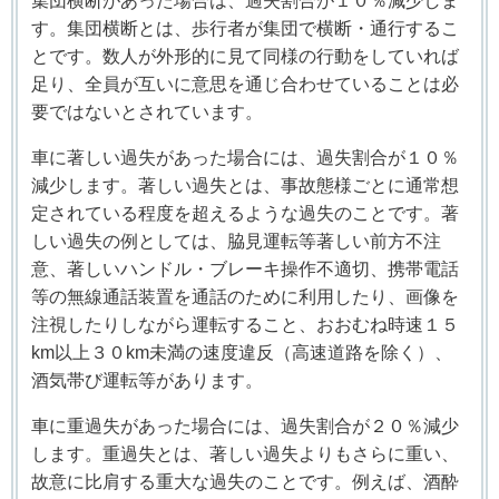
集団横断があった場合は、過失割合が１０％減少しま
す。集団横断とは、歩行者が集団で横断・通行するこ
とです。数人が外形的に見て同様の行動をしていれば
足り、全員が互いに意思を通じ合わせていることは必
要ではないとされています。
車に著しい過失があった場合には、過失割合が１０％
減少します。著しい過失とは、事故態様ごとに通常想
定されている程度を超えるような過失のことです。著
しい過失の例としては、脇見運転等著しい前方不注
意、著しいハンドル・ブレーキ操作不適切、携帯電話
等の無線通話装置を通話のために利用したり、画像を
注視したりしながら運転すること、おおむね時速１５
km
以上３０
km
未満の速度違反（高速道路を除く）、
酒気帯び運転等があります。
車に重過失があった場合には、過失割合が２０％減少
します。重過失とは、著しい過失よりもさらに重い、
故意に比肩する重大な過失のことです。例えば、酒酔