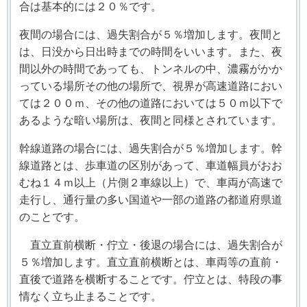
合は基本的には２０％です。
夜間の場合には、過失割合が５％増加します。夜間と
は、日没から日出時までの時間をいいます。また、夜
間以外の時間であっても、トンネルの中、濃霧がかか
っている場所その他の場所で、視界が高速道路におい
ては２００ｍ、その他の道路においては５０ｍ以下で
あるような暗い場所は、夜間と同様とされています。
幹線道路の場合には、過失割合が５％増加します。幹
線道路とは、歩車道の区別があって、車道幅員がおお
むね１４ｍ以上（片側２車線以上）で、車両が高速で
走行し、通行量の多い国道や一部の道路の都道府県道
のことです。
直立直前横断・佇立・後退の場合には、過失割合が
５％増加します。直立直前横断とは、車両等の直前・
直後で道路を横断することです。佇立とは、特段の事
情なく立ち止まることです。