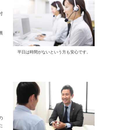
付
無
平日は時間がないという方も安心です。
。
の
た