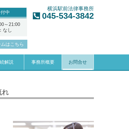
横浜駅前法律事務所
受付中
045-534-3842
0～21:00
：なし
ームはこちら
続解説
事務所概要
お問合せ
流れ
。