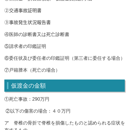
②交通事故証明書
③事故発生状況報告書
④医師の診断書又は死亡診断書
⑤請求者の印鑑証明
⑥委任状及び委任者の印鑑証明（第三者に委任する場合）
⑦戸籍謄本（死亡の場合）
仮渡金の金額
①死亡事故：
290
万円
②以下の傷害の場合：４０万円
ア 脊椎の骨折で脊椎を損傷したものと認められる症状を