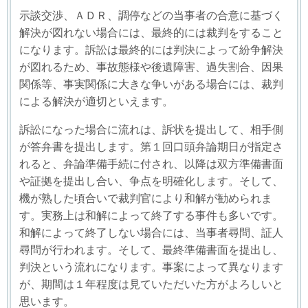
示談交渉、ＡＤＲ、調停などの当事者の合意に基づく
解決が図れない場合には、最終的には裁判をすること
になります。訴訟は最終的には判決によって紛争解決
が図れるため、事故態様や後遺障害、過失割合、因果
関係等、事実関係に大きな争いがある場合には、裁判
による解決が適切といえます。
訴訟になった場合に流れは、訴状を提出して、相手側
が答弁書を提出します。第１回口頭弁論期日が指定さ
れると、弁論準備手続に付され、以降は双方準備書面
や証拠を提出し合い、争点を明確化します。そして、
機が熟した頃合いで裁判官により和解が勧められま
す。実務上は和解によって終了する事件も多いです。
和解によって終了しない場合には、当事者尋問、証人
尋問が行われます。そして、最終準備書面を提出し、
判決という流れになります。事案によって異なります
が、期間は１年程度は見ていただいた方がよろしいと
思います。