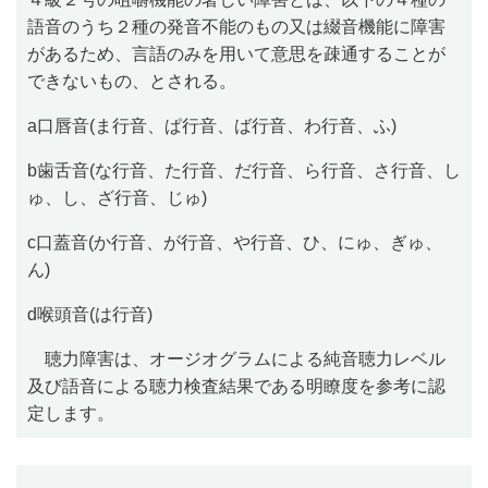
語音のうち２種の発音不能のもの又は綴音機能に障害
があるため、言語のみを用いて意思を疎通することが
できないもの、とされる。
a
口唇音
(
ま行音、ぱ行音、ば行音、わ行音、ふ
)
b
歯舌音
(
な行音、た行音、だ行音、ら行音、さ行音、し
ゅ、し、ざ行音、じゅ
)
c
口蓋音
(
か行音、が行音、や行音、ひ、にゅ、ぎゅ、
ん
)
d
喉頭音
(
は行音
)
聴力障害は、オージオグラムによる純音聴力レベル
及び語音による聴力検査結果である明瞭度を参考に認
定します。