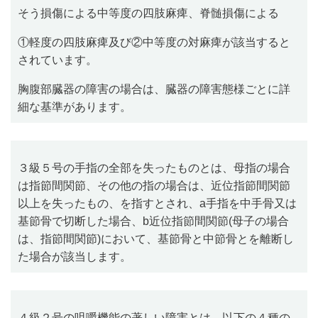
そう損傷による中等度の四肢麻痺、脊髄損傷による
①軽度の四肢麻痺及び②中等度の対麻痺が該当すると
されています。
胸腹部臓器の障害の場合は、臓器の障害態様ごとに詳
細な基準があります。
３級５号の手指の全部を失ったものとは、母指の場合
は指節間関節、その他の指の場合は、近位指節間関節
以上を失ったもの、を指すとされ、
a
手指を中手骨又は
基節骨で切断した場合、
b
近位指節間関節
(
母子の場合
は、指節間関節
)
において、基節骨と中節骨とを離断し
た場合が該当します。
４級２号の咀嚼機能の著しい障害とは、以下の４種の