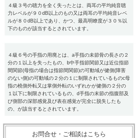
４級３号の聴力を全く失ったとは、両耳の平均純音聴
力レベルが９０
dB
以上のもの又は両耳の平均純音レベ
ルが８０
dB
以上であり、かつ、最高明瞭度が３０％以
下のものが該当するとされています。
４級６号の手指の用廃とは、
a
手指の未節骨の長さの２
分の１以上を失ったもの、
b
中手指節関節又は近位指節
間関節
(
母指の場合は指節間関節
)
の可動域が健側
(
障害
のない側
)
の可動域の２分の１に制限されているもの
c
母
指の橈側外転又は掌側外転のいずれかが健側の２分の
１以下に制限されているもの、
d
手指の末節の指腹部及
び側部の深部感覚及び表在感覚が完全に脱失したも
の、が該当するとされています。
お問合せ・ご相談はこちら